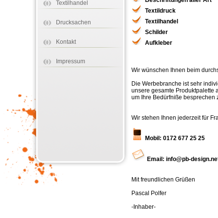
Beschriftungen aller Art
Textilhandel
Textildruck
Textilhandel
Drucksachen
Schilder
Kontakt
Aufkleber
Impressum
Wir wünschen Ihnen beim durchs
Die Werbebranche ist sehr indiv
unsere gesamte Produktpalette au
um Ihre Bedürfniße besprechen 
Wir stehen Ihnen jederzeit für F
Mobil: 0172 677 25 25
Email: info@pb-design.ne
Mit freundlichen Grüßen
Pascal Polfer
-Inhaber-